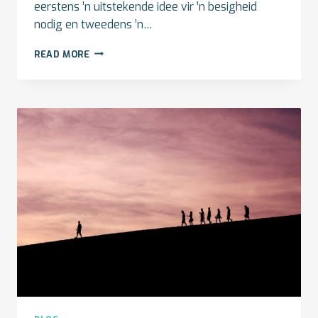
eerstens ’n uitstekende idee vir ’n besigheid
nodig en tweedens ’n…
BESIGHEIDSBYTJIES
READ MORE
SE
BESIGHEIDSPLAN:
ONTWIKKEL
JOU
BESIGHEIDSIDEE
(DEEL
1)