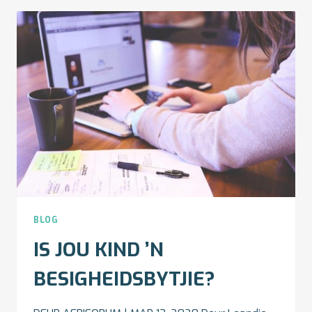
BY
’N
KIND
TE
KWEEK
–
VIR
OUERS
BLOG
IS JOU KIND ’N
BESIGHEIDSBYTJIE?