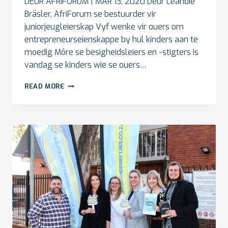
DEUR AFRIFORUM | MAR 13, 2020 Deur Leandie
Bräsler, AfriForum se bestuurder vir
juniorjeugleierskap Vyf wenke vir ouers om
entrepreneurseienskappe by hul kinders aan te
moedig Môre se besigheidsleiers en -stigters is
vandag se kinders wie se ouers…
IS
READ MORE
JOU
KIND
’N
BESIGHEIDSBYTJIE?